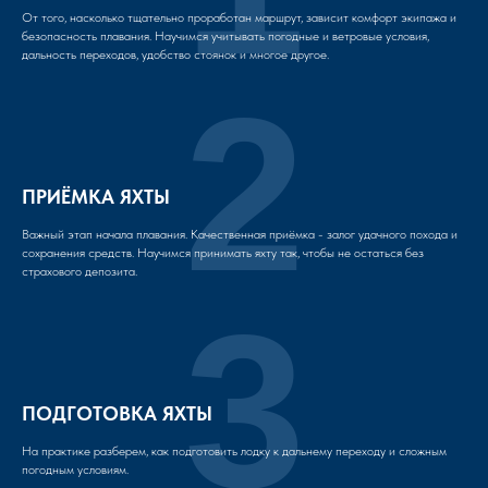
От того, насколько тщательно проработан маршрут, зависит комфорт экипажа и
безопасность плавания. Научимся учитывать погодные и ветровые условия,
дальность переходов, удобство стоянок и многое другое.
2
ПРИЁМКА ЯХТЫ
Важный этап начала плавания. Качественная приёмка - залог удачного похода и
сохранения средств. Научимся принимать яхту так, чтобы не остаться без
страхового депозита.
3
ПОДГОТОВКА ЯХТЫ
На практике разберем, как подготовить лодку к дальнему переходу и сложным
погодным условиям.