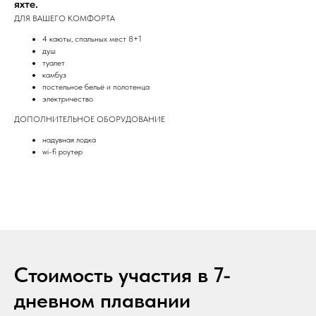
яхте.
ДЛЯ ВАШЕГО КОМФОРТА
4 каюты, спальных мест 8+1
душ
туалет
камбуз
постельное бельё и полотенца
электричество
ДОПОЛНИТЕЛЬНОЕ ОБОРУДОВАНИЕ
надувная лодка
wi-fi роутер
Стоимость участия в 7-
дневном плавании